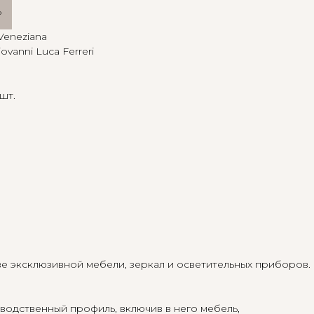
ь
Veneziana
ovanni Luca Ferreri
а
 шт.
тве эксклюзивной мебели, зеркал и осветительных приборов.
одственный профиль, включив в него мебель,