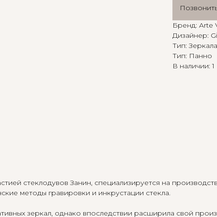
Позвонит
Бренд: Arte 
Дизайнер: Gi
Тип: Зеркал
Тип: Панно
В наличии: 1
инастией стеклодувов Занин, специализируется на производс
ские методы гравировки и инкрустации стекла.
ивных зеркал, однако впоследствии расширила свой произв