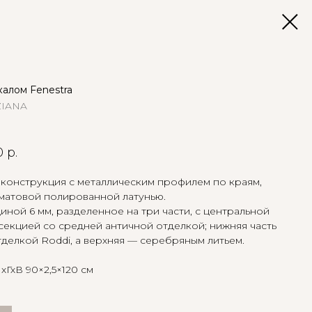
калом Fenestra
ZIANA
0
р.
конструкция с металлическим профилем по краям,
матовой полированной латунью.
иной 6 мм, разделенное на три части, с центральной
секцией со средней античной отделкой; нижняя часть
делкой Roddi, а верхняя — серебряным литьем.
хГхВ 90×2,5×120 см