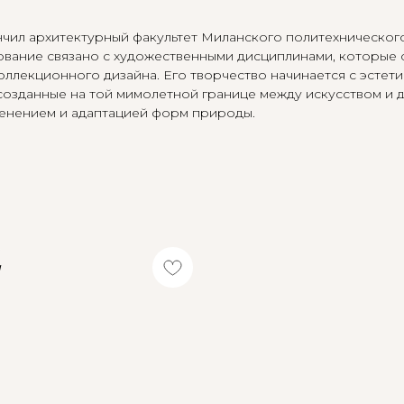
нчил архитектурный факультет Миланского политехническог
ование связано с художественными дисциплинами, которые о
ллекционного дизайна. Его творчество начинается с эстети
созданные на той мимолетной границе между искусством и 
енением и адаптацией форм природы.
W