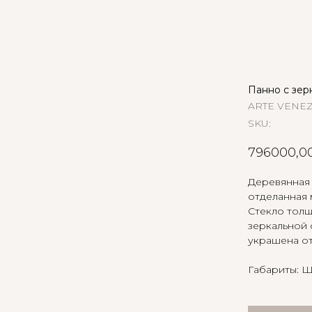
Панно с зер
ARTE VENE
SKU:
796000,0
Деревянная 
отделанная 
Стекло толщ
зеркальной 
украшена от
Габариты: Ш