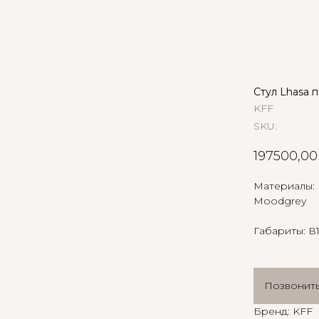
Стул Lhasa 
KFF
SKU:
197500,00
Материалы: К
Moodgrey
Габариты: В
Позвонит
Бренд: KFF