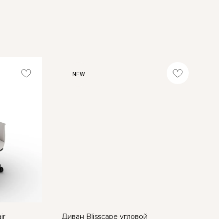
NEW
ir
Диван Blisscape угловой