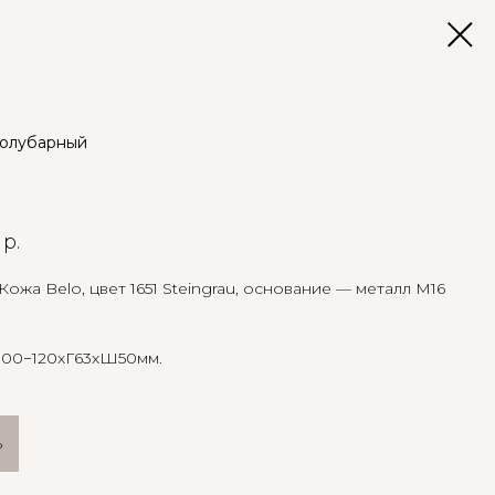
полубарный
р.
ожа Belo, цвет 1651 Steingrau, основание — металл M16
100−120хГ63хШ50мм.
ь