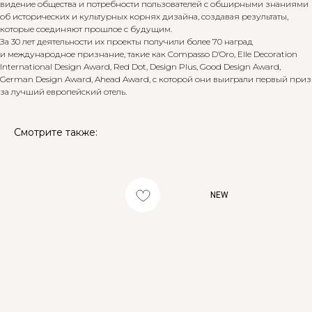
видение общества и потребности пользователей с обширными знаниями
об исторических и культурных корнях дизайна, создавая результаты,
которые соединяют прошлое с будущим.
За 30 лет деятельности их проекты получили более 70 наград
и международное признание, такие как Compasso D’Oro, Elle Decoration
International Design Award, Red Dot, Design Plus, Good Design Award,
German Design Award, Ahead Award, с которой они выиграли первый приз
за лучший европейский отель.
Смотрите также:
NEW