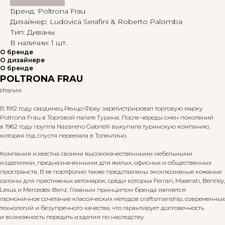
Бренд: Poltrona Frau
Дизайнер: Ludovica Serafini & Roberto Palomba
Тип: Диваны
В наличии: 1 шт.
О бренде
О дизайнере
О бренде
POLTRONA FRAU
Италия
В 1912 году сардинец Ренцо Фрау зарегистрировал торговую марку
Poltrona Frau в Торговой палате Турина. После череды смен поколений
в 1962 году группа Nazareno Gabrielli выкупила туринскую компанию,
которая год спустя переехала в Толентино.
Компания известна своими высококачественными мебельными
изделиями, предназначенными для жилых, офисных и общественных
пространств. В ее портфолио также представлены эксклюзивные кожаные
салоны для престижных автомарок, среди которых Ferrari, Maserati, Bentley,
Lexus и Mercedes-Benz. Главным принципом бренда является
гармоничное сочетание классических методов craftsmanship, современных
технологий и безупречного качества, что гарантирует долговечность
и возможность передать изделия по наследству.