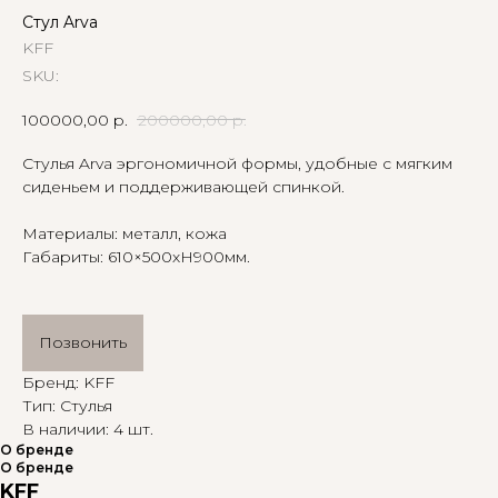
Стул Arva
KFF
SKU:
100000,00
р.
200000,00
р.
Стулья Arva эргономичной формы, удобные с мягким
сиденьем и поддерживающей спинкой.
Материалы: металл, кожа
Габариты: 610×500хН900мм.
Позвонить
Бренд: KFF
Тип: Стулья
В наличии: 4 шт.
О бренде
О бренде
KFF