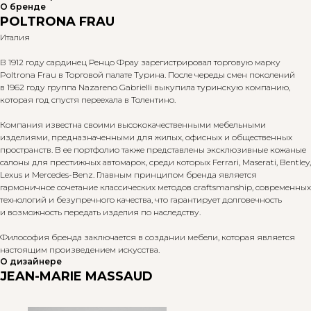
О бренде
POLTRONA FRAU
Италия
В 1912 году сардинец Ренцо Фрау зарегистрировал торговую марку
Poltrona Frau в Торговой палате Турина. После череды смен поколений
в 1962 году группа Nazareno Gabrielli выкупила туринскую компанию,
которая год спустя переехала в Толентино.
Компания известна своими высококачественными мебельными
изделиями, предназначенными для жилых, офисных и общественных
пространств. В ее портфолио также представлены эксклюзивные кожаные
салоны для престижных автомарок, среди которых Ferrari, Maserati, Bentley,
Lexus и Mercedes-Benz. Главным принципом бренда является
гармоничное сочетание классических методов craftsmanship, современных
технологий и безупречного качества, что гарантирует долговечность
и возможность передать изделия по наследству.
Философия бренда заключается в создании мебели, которая является
настоящим произведением искусства.
О дизайнере
JEAN-MARIE MASSAUD