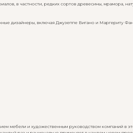
алов, в частности, редких сортов древесины, мрамора, на
жные дизайнеры, включая Джузеппе Вигано и Маргериту Фан
м мебели и художественным руководством компаний в этой
я каждый раз и рационально применяет в каждом новом прое