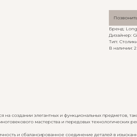
Позвонит
Бренд: Long
Дизайнер: G
Тип: Столик
В наличии: 2
я на создании элегантных и функциональных предметов, так
а многовекового мастерства и передовых технологических р
ичность и сбалансированное соединение деталей в изыскан