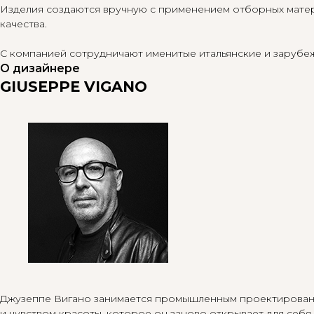
Изделия создаются вручную с применением отборных матери
качества.
С компанией сотрудничают именитые итальянские и зарубе
О дизайнере
GIUSEPPE VIGANO
Джузеппе Вигано занимается промышленным проектирование
и чувством красоты, которое он заново открывает для себ