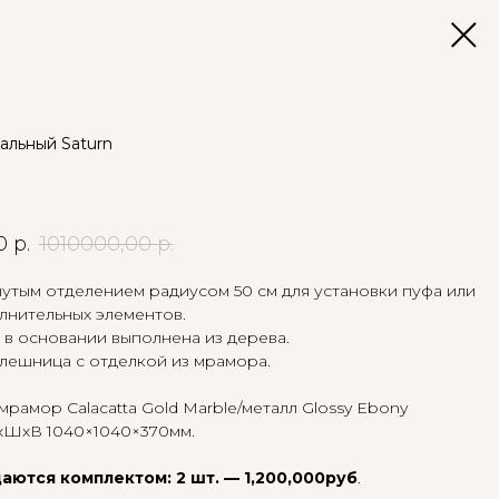
альный Saturn
0
р.
1010000,00
р.
нутым отделением радиусом 50 см для установки пуфа или
лнительных элементов.
в основании выполнена из дерева.
лешница с отделкой из мрамора.
мрамор Calacatta Gold Marble/металл Glossy Ebony
хШхВ 1040×1040×370мм.
аются комплектом: 2 шт. — 1,200,000руб
.