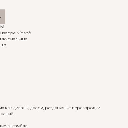
ь
hi
iuseppe Viganò
и журнальные
 шт.
их как диваны, двери, раздвижные перегородки
ешений.
ные ансамбли.