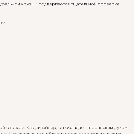
туральной кожи, и подвергаются тщательной проверке
ти.
 отрасли. Как дизайнер, он обладает творческим духом
кте. Исследование в области проектирования является