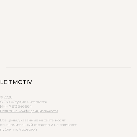
LEITMOTIV
© 2026
ООО «Студия интерьера»
ИНН 7 813 646 964
Политика конфиденциальности
Все цены, указанные на сайте, носят
ознакомительный характер и не являются
публичной офертой