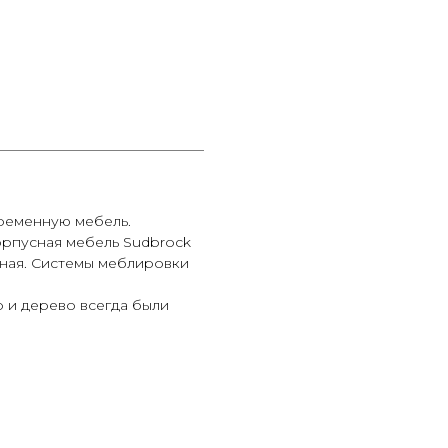
ременную мебель.
орпусная мебель Sudbrock
ьная. Системы меблировки
о и дерево всегда были