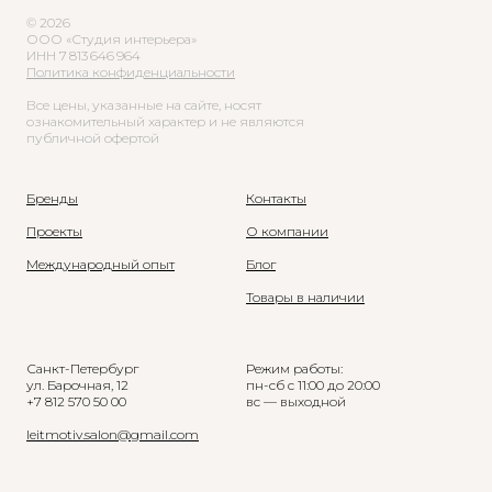
© 2026
ООО «Студия интерьера»
ИНН 7 813 646 964
Политика конфиденциальности
Все цены, указанные на сайте, носят
ознакомительный характер и не являются
публичной офертой
Бренды
Контакты
Проекты
О компании
Международный опыт
Блог
Товары в наличии
Санкт-Петербург
Режим работы:
ул. Барочная, 12
пн-сб с 11:00 до 20:00
+7 812 570 50 00
вс — выходной
leitmotiv.salon@gmail.com