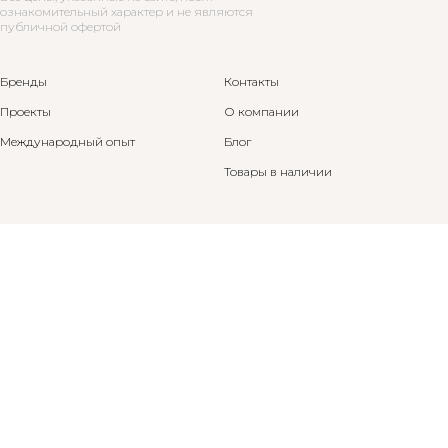
ознакомительный характер и не являются
публичной офертой
Бренды
Контакты
Проекты
О компании
Международный опыт
Блог
Товары в наличии
Санкт-Петербург
Режим работы:
ул. Барочная, 12
пн-сб с 11:00 до 20:00
+7 812 570 50 00
вс — выходной
leitmotiv.salon@gmail.com