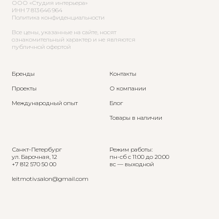
ООО «Студия интерьера»
ИНН 7 813 646 964
Политика конфиденциальности
Все цены, указанные на сайте, носят
ознакомительный характер и не являются
публичной офертой
Бренды
Контакты
Проекты
О компании
Международный опыт
Блог
Товары в наличии
Санкт-Петербург
Режим работы:
ул. Барочная, 12
пн-сб с 11:00 до 20:00
+7 812 570 50 00
вс — выходной
leitmotiv.salon@gmail.com