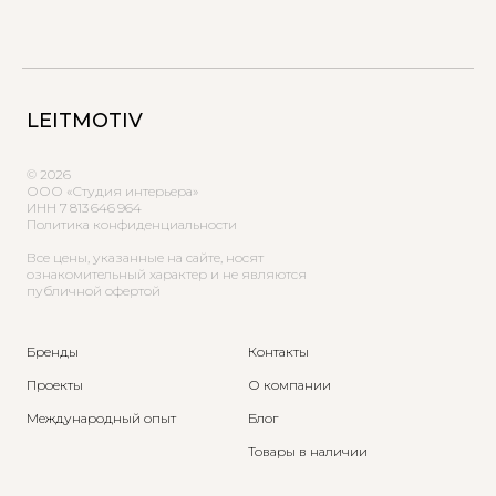
LEITMOTIV
© 2026
ООО «Студия интерьера»
ИНН 7 813 646 964
Политика конфиденциальности
Все цены, указанные на сайте, носят
ознакомительный характер и не являются
публичной офертой
Бренды
Контакты
Проекты
О компании
Международный опыт
Блог
Товары в наличии