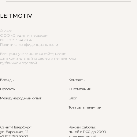
LEITMOTIV
© 2026
ООО «Студия интерьера»
ИНН 7 813 646 964
Политика конфиденциальности
Все цены, указанные на сайте, носят
ознакомительный характер и не являются
публичной офертой
Бренды
Контакты
Проекты
О компании
Международный опыт
Блог
Товары в наличии
Санкт-Петербург
Режим работы:
ул. Барочная, 12
пн-сб с 11:00 до 20:00
+7 812 570 50 00
вс — выходной