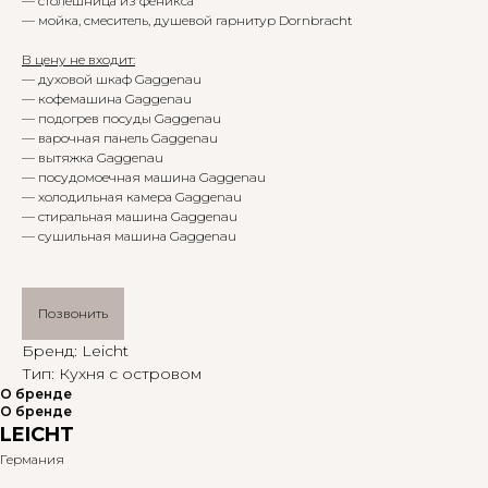
— столешница из феникса
— мойка, смеситель, душевой гарнитур Dornbracht
В цену не входит:
— духовой шкаф Gaggenau
— кофемашина Gaggenau
— подогрев посуды Gaggenau
— варочная панель Gaggenau
— вытяжка Gaggenau
— посудомоечная машина Gaggenau
— холодильная камера Gaggenau
— стиральная машина Gaggenau
— сушильная машина Gaggenau
Позвонить
Бренд: Leicht
Тип: Кухня с островом
О бренде
О бренде
LEICHT
Германия