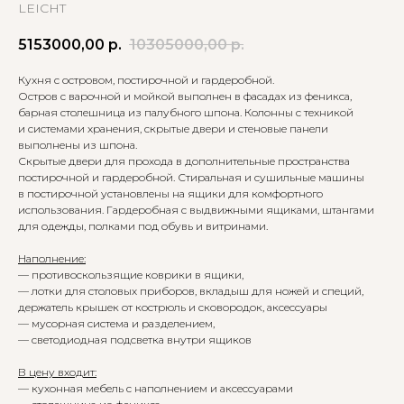
LEICHT
5153000,00
р.
10305000,00
р.
Кухня с островом, постирочной и гардеробной.
Остров с варочной и мойкой выполнен в фасадах из феникса,
барная столешница из палубного шпона. Колонны с техникой
и системами хранения, скрытые двери и стеновые панели
выполнены из шпона.
Скрытые двери для прохода в дополнительные пространства
постирочной и гардеробной. Стиральная и сушильные машины
в постирочной установлены на ящики для комфортного
использования. Гардеробная с выдвижными ящиками, штангами
для одежды, полками под обувь и витринами.
Наполнение:
— противоскользящие коврики в ящики,
— лотки для столовых приборов, вкладыш для ножей и специй,
держатель крышек от кострюль и сковородок, аксессуары
— мусорная система и разделением,
— светодиодная подсветка внутри ящиков
В цену входит:
— кухонная мебель с наполнением и аксессуарами