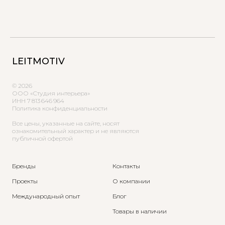
LEITMOTIV
© 2026
ООО «Студия интерьера»
ИНН 7 813 646 964
Политика конфиденциальности
Все цены, указанные на сайте, носят
ознакомительный характер и не являются
публичной офертой
Бренды
Контакты
Проекты
О компании
Международный опыт
Блог
Товары в наличии