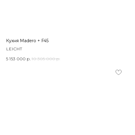
Кухня Madero + F45
LEICHT
5 153 000
р.
10 305 000
р.